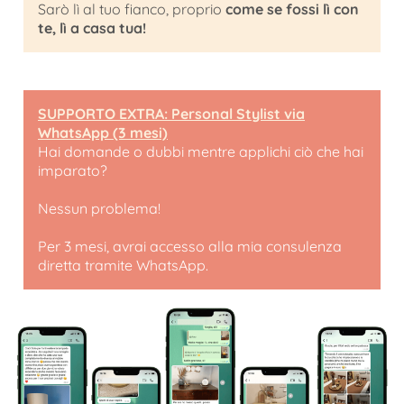
Sarò lì al tuo fianco, proprio
come se fossi lì con
te, lì a casa tua!
SUPPORTO EXTRA: Personal Stylist via
WhatsApp (3 mesi)
Hai domande o dubbi mentre applichi ciò che hai
imparato?
Nessun problema!
Per 3 mesi, avrai accesso alla mia consulenza
diretta tramite WhatsApp.