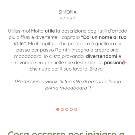
SIMONA
⭐️⭐️⭐️⭐️⭐️
Utilissimo! Molto
utile
la descrizione degli stili d’arredo
più diffusi e divertente il capitolo
“Dai un nome al tuo
stile”.
Ma il capitolo che preferisco è quello in cui
S
passo per passo Romi ti insegna a creare una
moodboard. Io ci sto provando,
divertendomi
e
R
ritrovando sempre nelle sue descrizioni la
passione
che nutre per il suo lavoro. Brava!!!
[Recensione eBook “Il tuo stile di arredo e la tua
prima moodboard”]
Cosa occorre per iniziare a