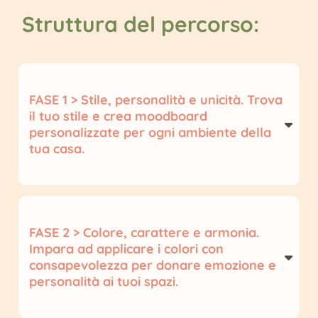
Struttura del percorso:
FASE 1 > Stile, personalità e unicità. Trova
il tuo stile e crea moodboard
personalizzate per ogni ambiente della
tua casa.
Inizia il percorso con il primo
eBook “Il tuo stile
di arredo e la tua prima moodboard”.
Scopri
quale stile ti rappresenta davvero, crea una
moodboard personalizzata e metti a fuoco la
FASE 2 > Colore, carattere e armonia.
Impara ad applicare i colori con
direzione per arredare i tuoi spazi con
consapevolezza per donare emozione e
consapevolezza e senza errori. In questa fase, ti
personalità ai tuoi spazi.
guiderò attraverso tutti i passaggi per definire un
Nel secondo
eBook “Il colore nei tuoi interni di
look unico e coerente per la tua casa.