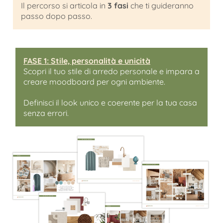
Il percorso si articola in
3 fasi
che ti guideranno
passo dopo passo.
FASE 1: Stile, personalità e unicità
Scopri il tuo stile di arredo personale e impara a
creare moodboard per ogni ambiente.
Definisci il look unico e coerente per la tua casa
senza errori.